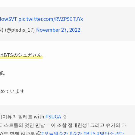
NowSVT
pic.twitter.com/RVZP5CTJYx
 (@pledis_17)
November 27, 2022
はBTSのシュガさん
。
催。
集めています
 아이유의 팔레트 with
#SUGA
🎨
아티스트들의 멋진 만남… 이 조합 절대찬성! 그리고 슈가의 다
DAY도 함께 많관부 🤗
#오늘의슈가
#슈가
#BTS
#방탄소년단