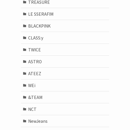
TREASURE
LE SSERAFIM
BLACKPINK
CLASS:y
TWICE
ASTRO
ATEEZ
WEi
&TEAM
NCT
NewJeans