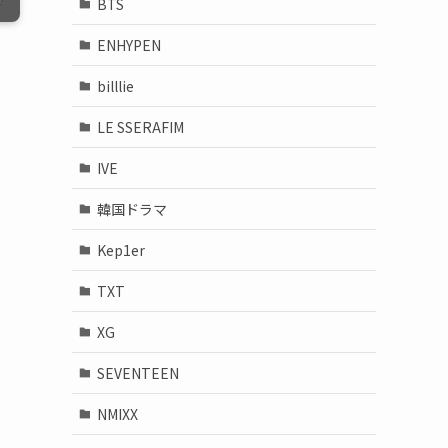
BTS
ENHYPEN
billlie
LE SSERAFIM
IVE
韓国ドラマ
Kep1er
TXT
XG
SEVENTEEN
NMIXX