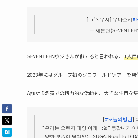
[17'S 우지] 우아스키
#
— 세븐틴(SEVENTEEN)
SEVENTEENウジさんが似てると言われる、
1人目
2023年にはグループ初のソロワールドツアーを開
Agust D名義での精力的な活動も、大きな注目を
[
#오늘의방탄
]
“우리는 오렌지 태양 아래 🍊⏳” 동갑내기 
양한 모습이 담겨있는 SUGA: Road to D-