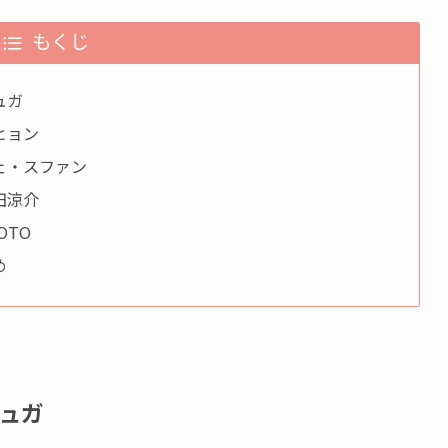
もくじ
ュガ
ヒョン
：チェ・スファン
田涼介
OTO
め
シュガ