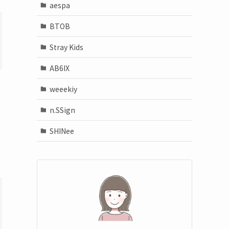
aespa
BTOB
Stray Kids
AB6IX
weeekiy
n.SSign
SHINee