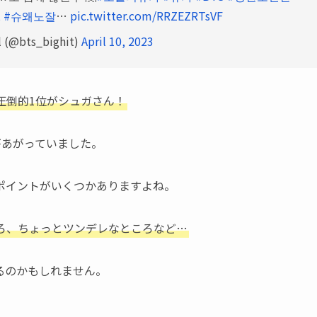
2
#슈왜노잘
…
pic.twitter.com/RRZEZRTsVF
l (@bts_bighit)
April 10, 2023
圧倒的1位がシュガさん！
声があがっていました。
ポイントがいくつかありますよね。
ろ、ちょっとツンデレなところなど…
るのかもしれません。