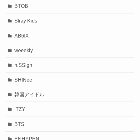
BTOB
Stray Kids
AB6IX
weeekiy
n.SSign
SHINee
韓国アイドル
ITZY
BTS
ENHYPEN