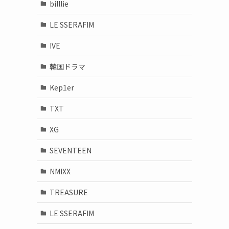
billlie
LE SSERAFIM
IVE
韓国ドラマ
Kep1er
TXT
XG
SEVENTEEN
NMIXX
TREASURE
LE SSERAFIM