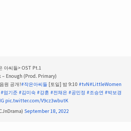
 아씨들> OST Pt.1
k – Enough (Prod. Primary)
 음원 공개!
#작은아씨들
[토일] 밤 9:10
#tvN
#LittleWomen
#엄기준
#김미숙
#강훈
#전채은
#공민정
#조승연
#박보경
NG
pic.twitter.com/V9cz3wbutK
@CJnDrama)
September 18, 2022