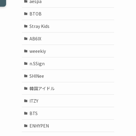
aespa
BTOB
Stray Kids
AB6IX
weeekiy
n.SSign
SHINee
韓国アイドル
ITZY
BTS
ENHYPEN