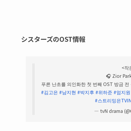
シスターズのOST情報
<작은
🎧 Zior Par
푸른 난초를 의인화한 첫 번째 OST 방금 전
#김고은
#남지현
#박지후
#위하준
#엄지원
#스트리밍은TVI
— tvN drama (