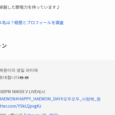
卓越した歌唱力を持っています♪
の本名は？経歴とプロフィールを調査
ォン
] 해원이의 생일 파티에
초대합니다🍩.🍩
00PM NMIXX V LIVE에서
HAEWON
#HAPPY_HAEWON_DAY
#모두모두_사랑해_원
itter.com/Y5kLQpvgKz
XX_official)
February 25, 2022