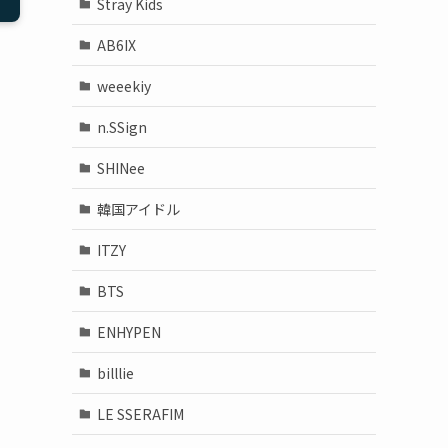
Stray Kids
AB6IX
weeekiy
n.SSign
SHINee
韓国アイドル
ITZY
BTS
ENHYPEN
billlie
LE SSERAFIM