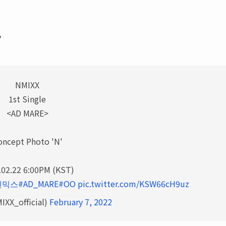
ル
NMIXX
1st Single
<AD MARE>
oncept Photo 'N'
.02.22 6:00PM (KST)
엔믹스
#AD_MARE
#OO
pic.twitter.com/KSW66cH9uz
XX_official)
February 7, 2022