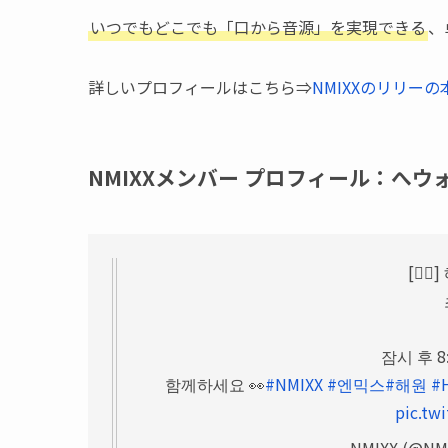
いつでもどこでも「口から音源」を実現できる
、
詳しいプロフィールはこちら⇒
NMIXXのリリー
NMIXXメンバー プロフィール：へウ
[✌
잠시 후 8:
함께하세요 👀
#NMIXX
#엔믹스
#해원
#
pic.tw
— NMIXX (@NMI