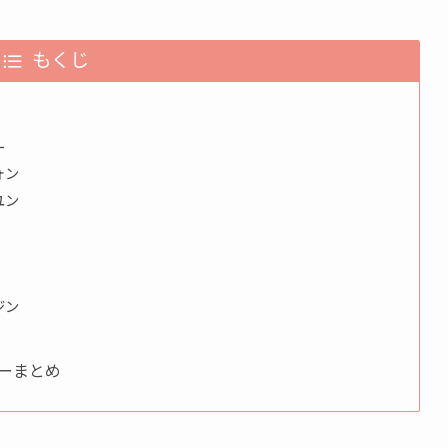
もくじ
ー
ォン
ユン
ジン
ラーまとめ