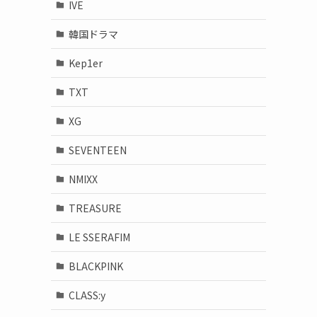
IVE
韓国ドラマ
Kep1er
TXT
XG
SEVENTEEN
NMIXX
TREASURE
LE SSERAFIM
BLACKPINK
CLASS:y