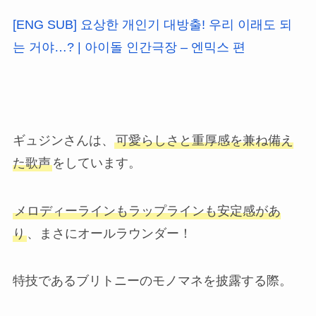
[ENG SUB] 요상한 개인기 대방출! 우리 이래도 되
는 거야…? | 아이돌 인간극장 – 엔믹스 편
ギュジンさんは、
可愛らしさと重厚感を兼ね備え
た歌声
をしています。
メロディーラインもラップラインも安定感があ
り
、まさにオールラウンダー！
特技であるブリトニーのモノマネを披露する際。