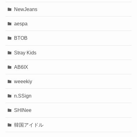
NewJeans
aespa
BTOB
Stray Kids
AB6IX
weeekiy
n.SSign
SHINee
韓国アイドル