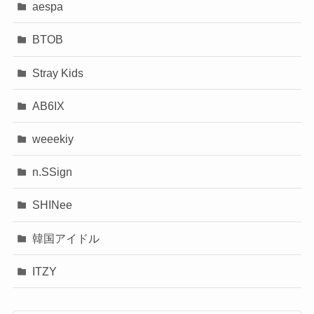
aespa
BTOB
Stray Kids
AB6IX
weeekiy
n.SSign
SHINee
韓国アイドル
ITZY