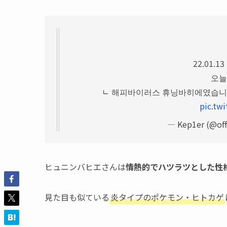
22.01.13
오늘
ㄴ 해피바이러스 휴닝바히에였습니
pic.tw
— Kep1er (@off
ヒュニンバヒエさんは
情熱的でハツラツとした性
見た目も似ている
炎タイプのポケモン・ヒトカゲ