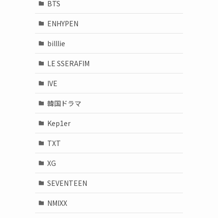
BTS
ENHYPEN
billlie
LE SSERAFIM
IVE
韓国ドラマ
Kep1er
TXT
XG
SEVENTEEN
NMIXX