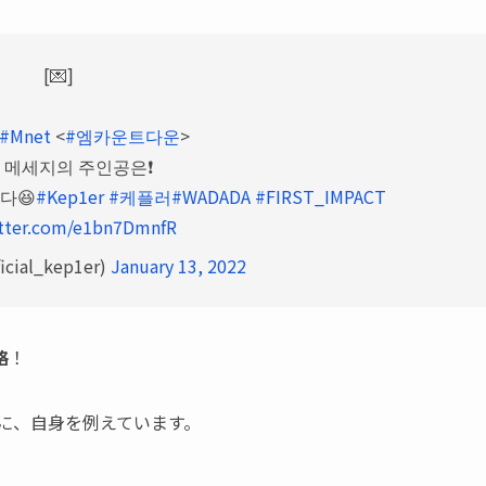
[💌]
#Mnet
<
#엠카운트다운
>
 메세지의 주인공은❗️
다😆
#Kep1er
#케플러
#WADADA
#FIRST_IMPACT
itter.com/e1bn7DmnfR
icial_kep1er)
January 13, 2022
格
！
に、自身を例えています。