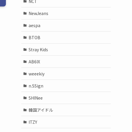
NCT
NewJeans
aespa
BTOB
Stray Kids
AB6IX
weeekiy
n.SSign
SHINee
韓国アイドル
ITZY