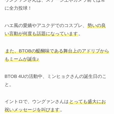
ウングァンさんは、ステージ上やカメラ前では常
に全力投球！
ハエ風の愛嬌やアユクデでのコスプレ、
勢いの良
い言動が何度も話題になっています
。
また、BTOBの醍醐味である舞台上のアドリブから
もミームが誕生♪
BTOB 4Uの活動中、ミンヒョクさんの誕生日のこ
と。
イントロで、ウングァンさんは
とっても盛大にお
祝いメッセージを叫びます
。