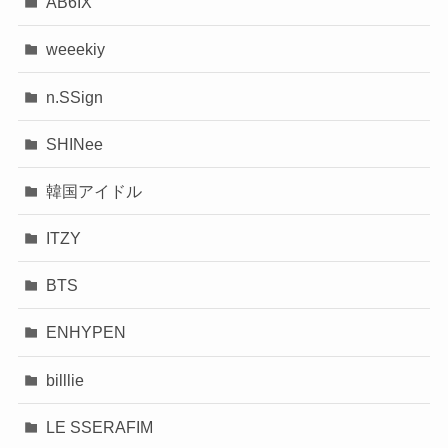
AB6IX
weeekiy
n.SSign
SHINee
韓国アイドル
ITZY
BTS
ENHYPEN
billlie
LE SSERAFIM