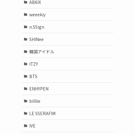
AB6IX
weeekiy
n.SSign
SHINee
韓国アイドル
ITZY
BTS
ENHYPEN
billlie
LE SSERAFIM
IVE