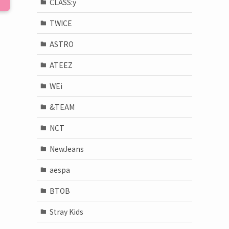
CLASS:y
TWICE
ASTRO
ATEEZ
WEi
&TEAM
NCT
NewJeans
aespa
BTOB
Stray Kids