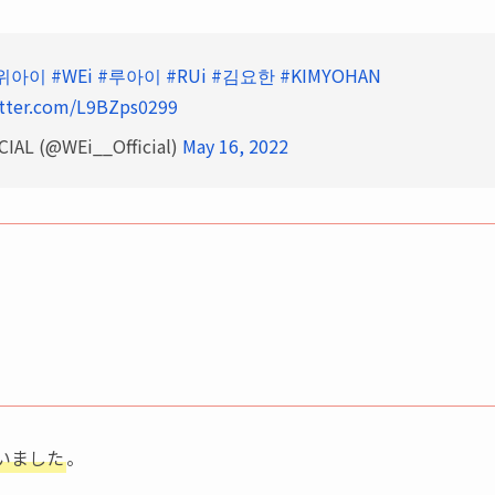
위아이
#WEi
#루아이
#RUi
#김요한
#KIMYOHAN
itter.com/L9BZps0299
AL (@WEi__Official)
May 16, 2022
いました
。