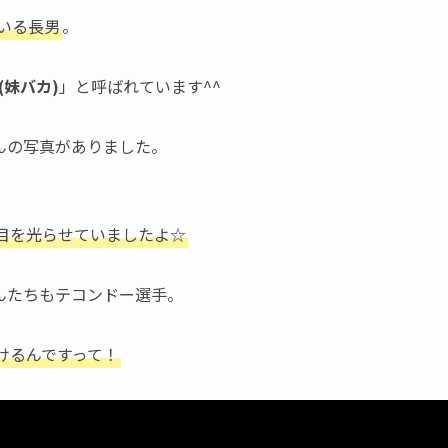
いる長男
。
(妹バカ)
」と呼ばれています^^
んの写真がありました。
目を光らせていましたよ☆
んたちもテコンドー選手。
けるんですって！