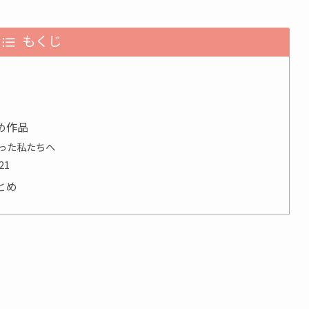
もくじ
め作品
かった私たちへ
21
とめ