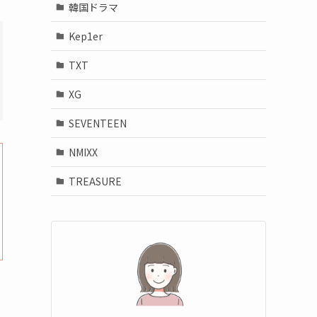
韓国ドラマ
Kep1er
TXT
XG
SEVENTEEN
NMIXX
TREASURE