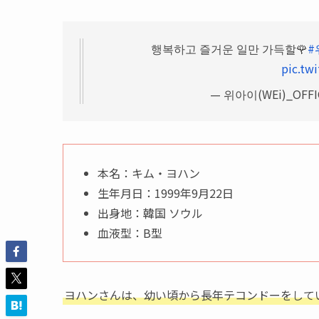
행복하고 즐거운 일만 가득할🌹
#
pic.tw
— 위아이(WEi)_OFFICI
本名：キム・ヨハン
生年月日：1999年9月22日
出身地：韓国 ソウル
血液型：B型
ヨハンさんは、幼い頃から長年テコンドーをして