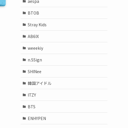
aespa
BTOB
Stray Kids
AB6IX
weeekiy
n.SSign
SHINee
韓国アイドル
ITZY
BTS
ENHYPEN