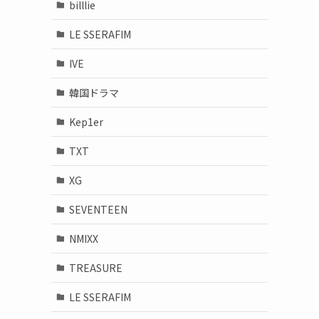
billlie
LE SSERAFIM
IVE
韓国ドラマ
Kep1er
TXT
XG
SEVENTEEN
NMIXX
TREASURE
LE SSERAFIM