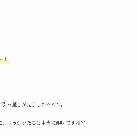
…！
に引っ越しが完了したヘジン。
、ドゥシクたちは本当に親切ですね^^