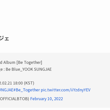
ジェ
d Album [Be Together]
ge : Be Blue_YOOK SUNGJAE
.02.21 18:00 (KST)
UNGJAE
#Be_Together
pic.twitter.com/iiYzdnyYEV
FFICIALBTOB)
February 10, 2022