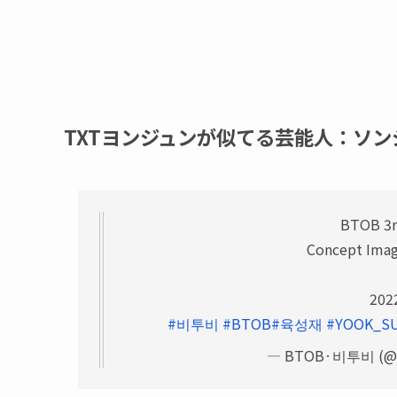
TXTヨンジュンが似てる芸能人：ソン
BTOB 3r
Concept Ima
2022
#비투비
#BTOB
#육성재
#YOOK_S
— BTOB·비투비 (@O