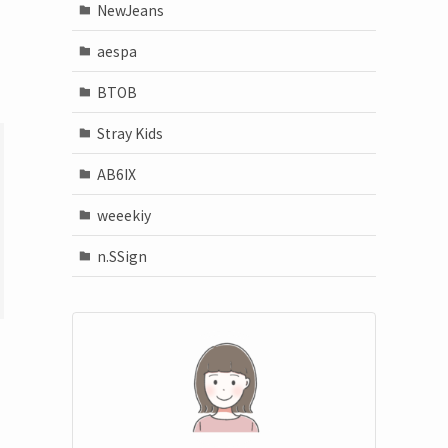
NewJeans
aespa
BTOB
Stray Kids
AB6IX
weeekiy
n.SSign