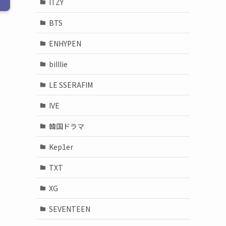
ITZY
BTS
ENHYPEN
billlie
LE SSERAFIM
IVE
韓国ドラマ
Kep1er
TXT
XG
SEVENTEEN