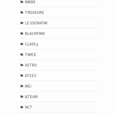
NMIXX
TREASURE
LE SSERAFIM
BLACKPINK
CLASS:y
TWICE
ASTRO
ATEEZ
WEi
&TEAM
NCT