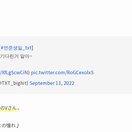
[
#연준생일_txt
]
기다린거 알아~
co/XfLg5cwCiN
)
pic.twitter.com/RoGCexolxS
@TXT_bighit)
September 13, 2022
SのVさん
。
なの憧れ♪