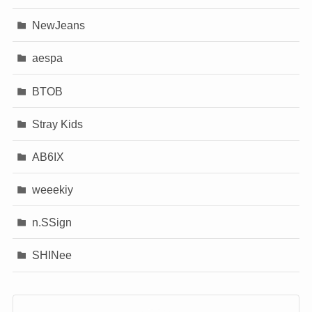
NewJeans
aespa
BTOB
Stray Kids
AB6IX
weeekiy
n.SSign
SHINee