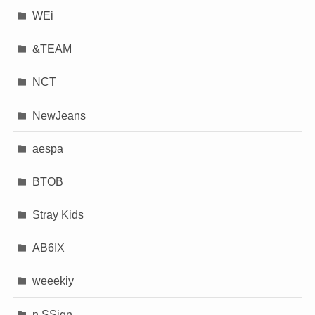
WEi
&TEAM
NCT
NewJeans
aespa
BTOB
Stray Kids
AB6IX
weeekiy
n.SSign