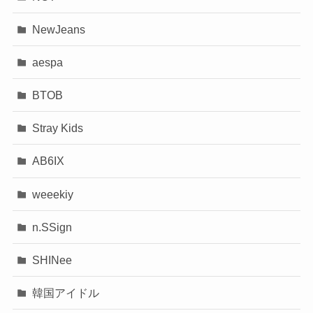
NewJeans
aespa
BTOB
Stray Kids
AB6IX
weeekiy
n.SSign
SHINee
韓国アイドル