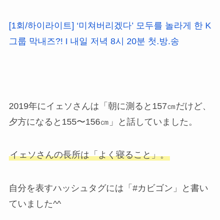
[1회/하이라이트] ‘미쳐버리겠다’ 모두를 놀라게 한 K
그룹 막내즈?! I 내일 저녁 8시 20분 첫.방.송
2019年にイェソさんは「朝に測ると157㎝だけど、
夕方になると155〜156㎝」と話していました。
イェソさんの長所は「よく寝ること」。
自分を表すハッシュタグには「#カビゴン」と書い
ていました^^