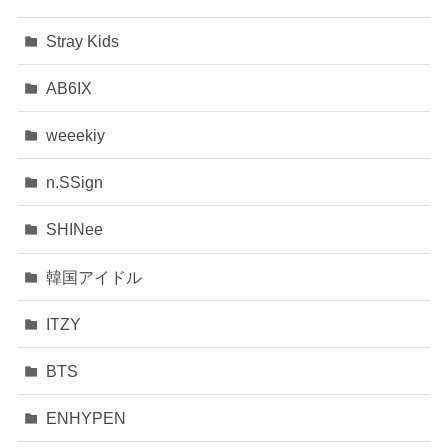
Stray Kids
AB6IX
weeekiy
n.SSign
SHINee
韓国アイドル
ITZY
BTS
ENHYPEN