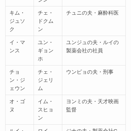
キム・
チェ・
チュニの夫・麻酔科医
ジュソ
ドクム
ク
ン
イ・マ
ユン・
ユンジュの夫・ルイの
ンス
ギョン
製薬会社の社員
ホ
チョ
チェ・
ウンピョの夫・刑事
ン・ジ
ジェリ
ェウン
ム
オ・ゴ
イム・
ヨンミの夫・天才映画
ヌ
スヒョ
監督
ン