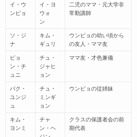
イ・ウ
イ・ヨ
二児のママ・元大学非
ンピョ
ウォ
常勤講師
ン
ソ・ジ
キム・
ウンピョの幼い頃から
ナ
ギュリ
の友人・ママ友
ピョ
チュ・
ママ友・才色兼備
ン・チ
ジャヒ
ュニ
ョン
パク・
チュ・
ウンピョの従姉妹
ユンジ
ミンギ
ュ
ョン
キム・
チャ
クラスの保護者会の前
ヨンミ
ン・ヘ
期代表
ジン