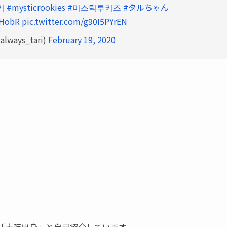
키
#mysticrookies
#미스틱루키즈
#タルちゃん
vHobR
pic.twitter.com/g90I5PYrEN
lways_tari)
February 19, 2020