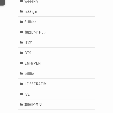
weeekiy
n.SSign
SHINee
韓国アイドル
ITZY
BTS
ENHYPEN
billlie
LE SSERAFIM
IVE
韓国ドラマ