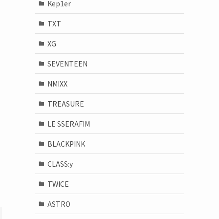
Kep1er
TXT
XG
SEVENTEEN
NMIXX
TREASURE
LE SSERAFIM
BLACKPINK
CLASS:y
TWICE
ASTRO