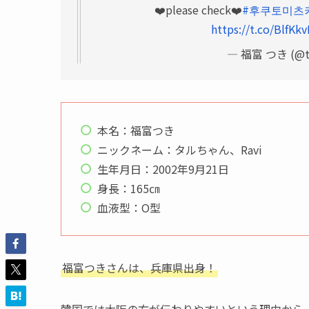
❤️please check❤️
#후쿠토미츠
https://t.co/BlfKk
— 福富 つき (@ta
本名：福富つき
ニックネーム：タルちゃん、Ravi
生年月日：2002年9月21日
身長：165㎝
血液型：O型
福富つきさんは、兵庫県出身！