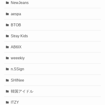
NewJeans
aespa
BTOB
Stray Kids
AB6IX
weeekiy
n.SSign
SHINee
韓国アイドル
ITZY